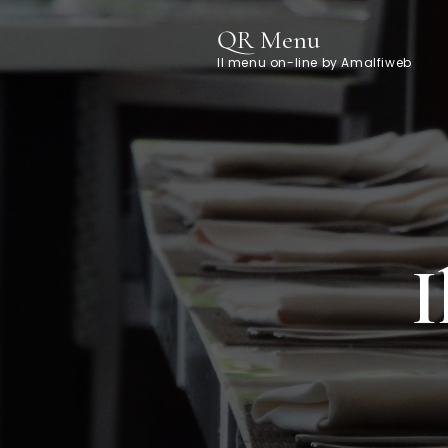
QR Menu
Il menu on-line by Amalfiweb
I